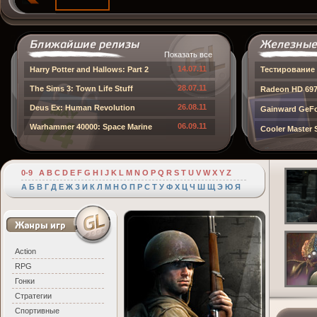
Показать все
14.07.11
Harry Potter and Hallows: Part 2
Тестирование 
28.07.11
The Sims 3: Town Life Stuff
Radeon HD 697
26.08.11
Deus Ex: Human Revolution
Gainward GeFo
06.09.11
Warhammer 40000: Space Marine
Cooler Master
0-9
A
B
C
D
E
F
G
H
I
J
K
L
M
N
O
P
Q
R
S
T
U
V
W
X
Y
Z
А
Б
В
Г
Д
Е
Ж
З
И
К
Л
М
Н
О
П
Р
С
Т
У
Ф
Х
Ц
Ч
Ш
Щ
Э
Ю
Я
Action
RPG
Гонки
Стратегии
Спортивные