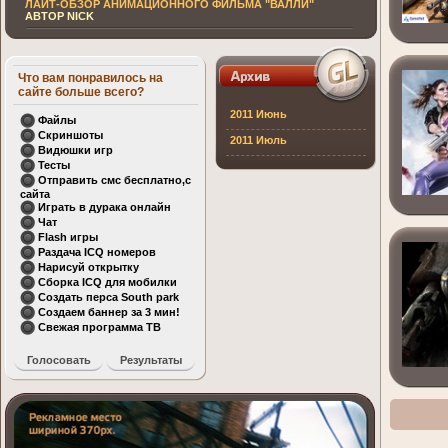
ЛАЙТ-ОБЗОР АНИМАЦИОННОГО ФИЛЬМА "ВАЛЛИ"
АВТОР NICK
Что вам понравилось на
сайте больше всего?
2011 Июнь
Файлы
Скриншоты
2011 Июль
Видюшки игр
Тесты
Отправить смс бесплатно,с
сайта
Играть в дурака онлайн
Чат
Flash игры
Раздача ICQ номеров
Нарисуй открытку
Сборка ICQ для мобилки
Создать перса South park
Создаем баннер за 3 мин!
Свежая программа ТВ