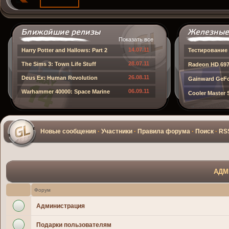
Показать все
14.07.11
Harry Potter and Hallows: Part 2
Тестирование 
28.07.11
The Sims 3: Town Life Stuff
Radeon HD 697
26.08.11
Deus Ex: Human Revolution
Gainward GeFo
06.09.11
Warhammer 40000: Space Marine
Cooler Master
Новые сообщения
·
Участники
·
Правила форума
·
Поиск
·
RS
АДМ
Форум
Администрация
Подарки пользователям