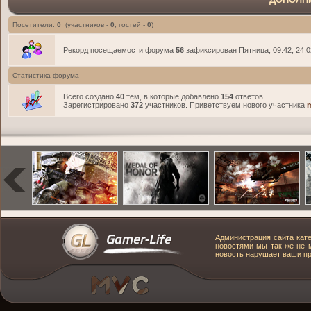
Посетители:
0
(участников -
0
, гостей -
0
)
Рекорд посещаемости форума
56
зафиксирован Пятница, 09:42, 24.0
Статистика форума
Всего создано
40
тем, в которые добавлено
154
ответов.
Зарегистрировано
372
участников. Приветствуем нового участника
Администрация сайта кате
новостями мы так же не м
новость нарушает ваши пра