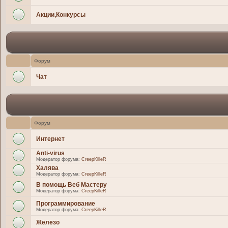
Акции,Конкурсы
Форум
Чат
Форум
Интернет
Anti-virus
Модератор форума:
CreepKilleR
Халява
Модератор форума:
CreepKilleR
В помощь Веб Мастеру
Модератор форума:
CreepKilleR
Программирование
Модератор форума:
CreepKilleR
Железо