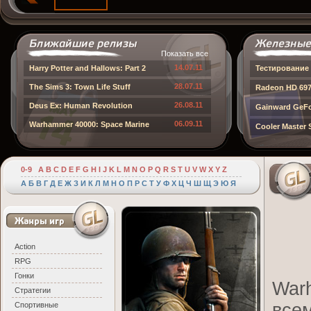
Показать все
14.07.11
Harry Potter and Hallows: Part 2
Тестирование 
28.07.11
The Sims 3: Town Life Stuff
Radeon HD 697
26.08.11
Deus Ex: Human Revolution
Gainward GeFo
06.09.11
Warhammer 40000: Space Marine
Cooler Master
0-9
A
B
C
D
E
F
G
H
I
J
K
L
M
N
O
P
Q
R
S
T
U
V
W
X
Y
Z
А
Б
В
Г
Д
Е
Ж
З
И
К
Л
М
Н
О
П
Р
С
Т
У
Ф
Х
Ц
Ч
Ш
Щ
Э
Ю
Я
Action
RPG
Гонки
War
Стратегии
все
Спортивные