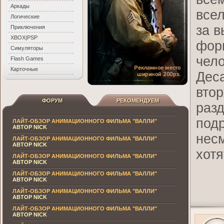
Аркады
всел
Логические
за 
Приключения
XBOX|PSP
форм
Симуляторы
чело
Flash Games
Карточные
Деса
втор
ФОРУМ
РЕКОМЕНДУЕМ
разд
подр
ЛАЙТ-ОБЗОР АНИМАЦИОННОГО ФИЛЬМА "ВАЛЛИ"
АВТОР NICK
несм
ЛАЙТ-ОБЗОР АНИМАЦИОННОГО ФИЛЬМА "ВАЛЛИ"
АВТОР NICK
хотя
ЛАЙТ-ОБЗОР АНИМАЦИОННОГО ФИЛЬМА "ВАЛЛИ"
АВТОР NICK
ЛАЙТ-ОБЗОР АНИМАЦИОННОГО ФИЛЬМА "ВАЛЛИ"
АВТОР NICK
ЛАЙТ-ОБЗОР АНИМАЦИОННОГО ФИЛЬМА "ВАЛЛИ"
АВТОР NICK
ЛАЙТ-ОБЗОР АНИМАЦИОННОГО ФИЛЬМА "ВАЛЛИ"
АВТОР NICK