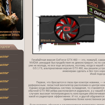
ЕНДУЕМ
ВАЛЛИ"
Гигабайтная версия GeForce GTX 460 — это, пожалуй, сама
NVIDIA: рекордов быстродействия не демонстрирует, но по с
ВАЛЛИ"
уже не молода, но все еще актуальна, поэтому, когда в наше
GS 1 Гб, альтернативная версия GTX 460, мы решили устро
инженерам сделать и без того хор
ВАЛЛИ"
Иной подхо
ВАЛЛИ"
Первое, что бросается в глаза при осмотре новинки, — 
референсным: лопастной вентилятор расположен в центре конс
Однако когда разбираешь систему охлаждения, то становятся 
ВАЛЛИ"
обычной GTX 460 ребра располагаются радиально, а у нашей п
случаях высокая теплопроводность конструкции обеспечиваетс
какой из радиаторов эффективнее. И тот, и другой обдуваются
ВАЛЛИ"
применено более качественное ре
Если положить обычную и альтернативную видеокарты рядом, 