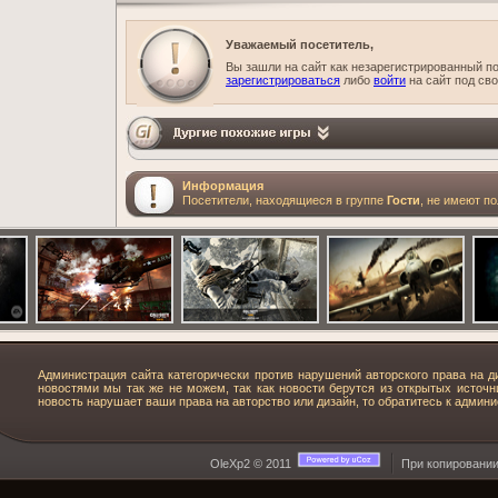
Уважаемый посетитель,
Вы зашли на сайт как незарегистрированный 
зарегистрироваться
либо
войти
на сайт под св
Информация
Посетители, находящиеся в группе
Гости
, не имеют п
Администрация сайта категорически против нарушений авторского права на д
новостями мы так же не можем, так как новости берутся из открытых источни
новость нарушает ваши права на авторство или дизайн, то обратитесь к админи
OleXp2 © 2011
При копировании