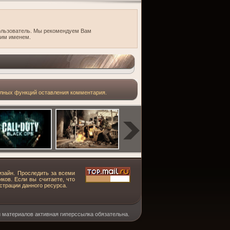
пользователь. Мы рекомендуем Вам
оим именем.
олных функций оставления комментария.
изайн. Проследить за всеми
ков. Если вы считаете, что
страции данного ресурса.
 материалов активная гиперссылка обязательна.