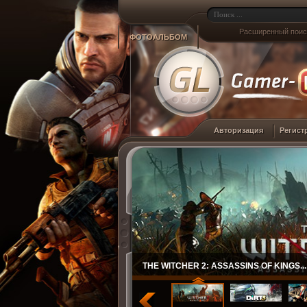
Расширенный поис
ФОТОАЛЬБОМ
Авторизация
Регист
THE WITCHER 2: ASSASSINS OF KINGS...
DIRT 3...