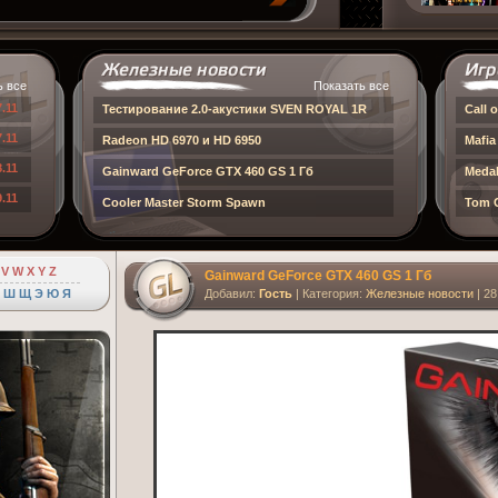
ь все
Показать все
7.11
Тестирование 2.0-акустики SVEN ROYAL 1R
Call 
7.11
Radeon HD 6970 и HD 6950
Mafia
8.11
Gainward GeForce GTX 460 GS 1 Гб
Medal
9.11
Cooler Master Storm Spawn
Tom C
V
W
X
Y
Z
Gainward GeForce GTX 460 GS 1 Гб
Ш
Щ
Э
Ю
Я
Добавил:
Гость
| Категория:
Железные новости
| 28