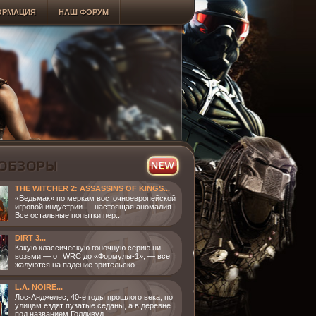
ОРМАЦИЯ
НАШ ФОРУМ
THE WITCHER 2: ASSASSINS OF KINGS...
«Ведьмак» по меркам восточноевропейской
игровой индустрии — настоящая аномалия.
Все остальные попытки пер...
DIRT 3...
Какую классическую гоночную серию ни
возьми — от WRC до «Формулы-1», — все
жалуются на падение зрительско...
L.A. NOIRE...
Лос-Анджелес, 40-е годы прошлого века, по
улицам ездят пузатые седаны, а в деревне
под названием Голливуд...