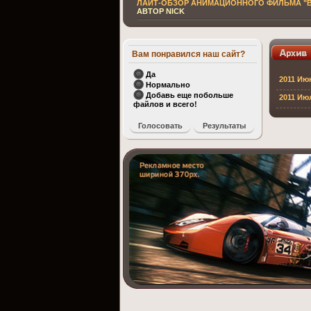
ЛАЙТ-ОБЗОР АНИМАЦИОННОГО ФИЛЬМА "
АВТОР NICK
Вам понравился наш сайт?
Да
2011 Ию
Нормально
Добавь еще побольше
2011 Ию
файлов и всего!