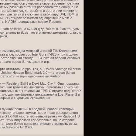
вторам удалось укоротить свое творение почти на
ктных разъема питания располагаются сбоку, а не
 тесный корпус, который не в состоянии приютить
ее практичен и включает в себя пару DVI, HDMI и
Увы, из четырех разъемов одновременно можно
рты NVIDIA проигрывают новым Radeon.
: чип разогнан с 675 МГц до 700 МГц. Память, увы,
одительности будет, но его можно замерить только с
рков.
де, имитирующем мощный игровой ПК. Ключевыми
sance, процессор Intel Core i7-920 и три модуля
 составляющая стенда — 64-битная версия Windows
а также ворох бенчмарков и игр.
а откатала на ура. Так, в 3DMark Vantage ей легко
е Unigine Heaven Benchmark 2.0 — это еще более
 повторить ни один одночиповый Radeon.
 Resident Evil 5 и Devil May Cry 4. Они показали,
вать настройки на максимум, включать серьезные
ушительными значениями FPS. С играми под DirectX
тило для комфортных показателей в Lost Planet 2 и
графики и 4-кратном сглаживании.
 лучших решений в средней ценовой категории.
оизводительнее, компактнее и тише референсного
orce GTX 460 на отечественном рынке — Radeon HD
сть этих видеокарт сопоставима, но на стороне
, а также более привлекательная стоимость из-за
еры GeForce GTX 460.