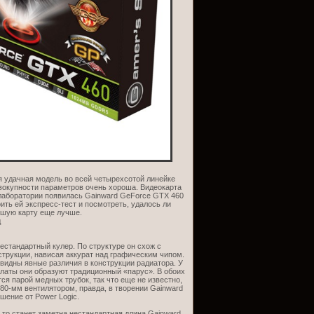
я удачная модель во всей четырехсотой линейке
овокупности параметров очень хороша. Видеокарта
й лаборатории появилась Gainward GeForce GTX 460
ить ей экспресс-тест и посмотреть, удалось ли
ошую карту еще лучше.
д
нестандартный кулер. По структуре он схож с
трукции, нависая аккурат над графическим чипом.
видны явные различия в конструкции радиатора. У
латы они образуют традиционный «парус». В обоих
я парой медных трубок, так что еще не известно,
 80-мм вентилятором, правда, в творении Gainward
шение от Power Logic.
то станет заметна нестандартная длина Gainward