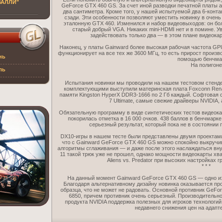
ВАЛЛИ"
GeForce GTX 460 GS. За счет иной разводки печатной платы а
два сантиметра. Кроме того, у нашей испытуемой два 6-конта
сзади. Эти особенности позволяют уместить новинку в очень
эталонную GTX 460. Изменился и набор видеовыходов: он бол
старый добрый VGA. Никаких mini-HDMI нет и в помине. 
задействовать только два — в этом плане видеока
Наконец, у платы Gainward более высокая рабочая частота GPU
функционирует на все тех же 3600 МГц, то есть прирост произв
нь
помощью бенчма
На полигоне
ль
Испытания новинки мы проводили на нашем тестовом стен
комплектующими выступили материнская плата Foxconn Renais
памяти Kingston HyperX DDR3-1666 по 2 Гб каждый. Софтовая
7 Ultimate, самые свежие драйверы NVIDIA, 
Обязательную программу в виде синтетических тестов видеокарт
покорилась отметка в 16 000 очков. 438 баллов в бенчмарк
серьезный результат, который пока не в состоянии
DX10-игры в нашем тесте были представлены двумя проектами —
что с Gainward GeForce GTX 460 GS можно спокойно выкручи
алгоритмы сглаживания — и даже после этого наслаждаться вн
11 такой трюк уже не прошел, однако мощности видеокарты хва
Aliens vs. Predator при высоких настройках 
* * *
На данный момент Gainward GeForce GTX 460 GS — одно из
Благодаря альтернативному дизайну новинка оказывается пр
образца, что не может не радовать. Основной противник GeF
6850, причем противник очень серьезный. Производительно
продукта NVIDIA поддержка полезных для игроков технологий
недавнего снижения цен на адапт