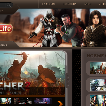
ГЛАВНАЯ
НОВОСТИ
БЛОГ
ИНФ
к?
рация