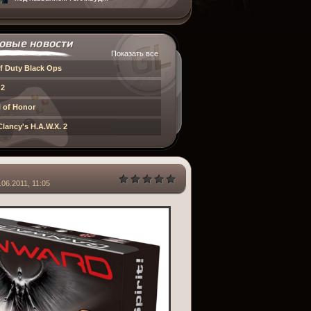
Показать все
of Duty Black Ops
 2
 of Honor
lancy's H.A.W.X. 2
.06.2011, 11:05