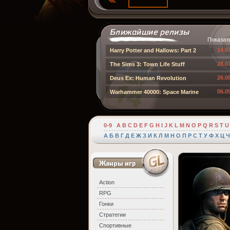
Показат
14.0
Harry Potter and Hallows: Part 2
28.0
The Sims 3: Town Life Stuff
26.0
Deus Ex: Human Revolution
06.0
Warhammer 40000: Space Marine
0-9
A
B
C
D
E
F
G
H
I
J
K
L
M
N
O
P
Q
R
S
T
U
А
Б
В
Г
Д
Е
Ж
З
И
К
Л
М
Н
О
П
Р
С
Т
У
Ф
Х
Ц
Ч
Action
RPG
Гонки
Стратегии
Спортивные