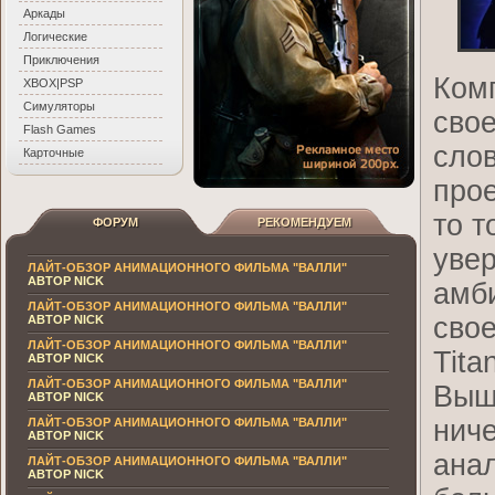
Аркады
Логические
Приключения
Комп
XBOX|PSP
Симуляторы
свое
Flash Games
слов
Карточные
прое
то 
ФОРУМ
РЕКОМЕНДУЕМ
увер
ЛАЙТ-ОБЗОР АНИМАЦИОННОГО ФИЛЬМА "ВАЛЛИ"
АВТОР NICK
амби
ЛАЙТ-ОБЗОР АНИМАЦИОННОГО ФИЛЬМА "ВАЛЛИ"
свое
АВТОР NICK
ЛАЙТ-ОБЗОР АНИМАЦИОННОГО ФИЛЬМА "ВАЛЛИ"
Tita
АВТОР NICK
ЛАЙТ-ОБЗОР АНИМАЦИОННОГО ФИЛЬМА "ВАЛЛИ"
Выш
АВТОР NICK
ниче
ЛАЙТ-ОБЗОР АНИМАЦИОННОГО ФИЛЬМА "ВАЛЛИ"
АВТОР NICK
анал
ЛАЙТ-ОБЗОР АНИМАЦИОННОГО ФИЛЬМА "ВАЛЛИ"
АВТОР NICK