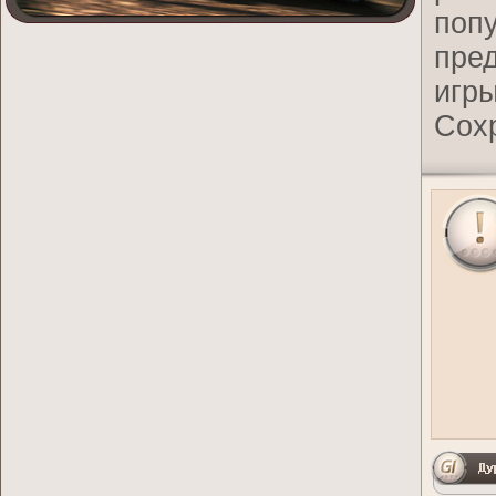
поп
пред
игры
Сох