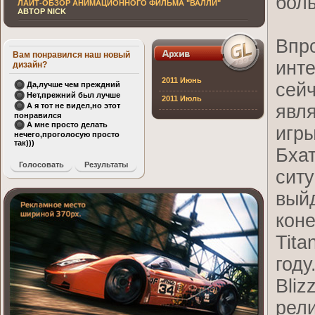
бол
ЛАЙТ-ОБЗОР АНИМАЦИОННОГО ФИЛЬМА "ВАЛЛИ"
АВТОР NICK
Впро
Вам понравился наш новый
инте
дизайн?
2011 Июнь
сейч
Да,лучше чем преждний
Нет,прежний был лучше
2011 Июль
явля
А я тот не видел,но этот
понравился
А мне просто делать
игры
нечего,проголосую просто
так)))
Бхат
ситу
выйд
коне
Tita
году
Bliz
рели