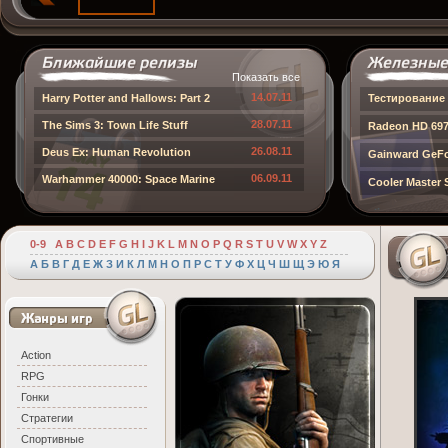
Показать все
14.07.11
Harry Potter and Hallows: Part 2
Тестирование 
28.07.11
The Sims 3: Town Life Stuff
Radeon HD 697
26.08.11
Deus Ex: Human Revolution
Gainward GeFo
06.09.11
Warhammer 40000: Space Marine
Cooler Master
0-9
A
B
C
D
E
F
G
H
I
J
K
L
M
N
O
P
Q
R
S
T
U
V
W
X
Y
Z
А
Б
В
Г
Д
Е
Ж
З
И
К
Л
М
Н
О
П
Р
С
Т
У
Ф
Х
Ц
Ч
Ш
Щ
Э
Ю
Я
Action
RPG
Гонки
Стратегии
Спортивные